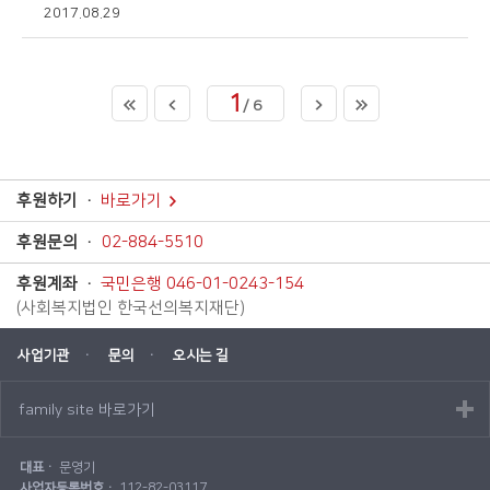
2017.08.29
1
/ 6
후원하기
바로가기
후원문의
02-884-5510
후원계좌
국민은행 046-01-0243-154
(사회복지법인 한국선의복지재단)
사업기관
문의
오시는 길
family site 바로가기
대표
문영기
사업자등록번호
112-82-03117